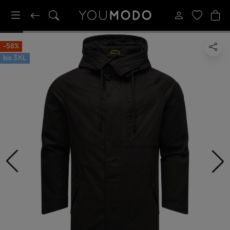
-58%
bis
3XL