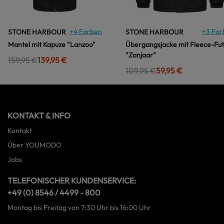
+
4
Farben
+
3
Far
STONE HARBOUR
STONE HARBOUR
Mantel mit Kapuze "Lanzoo"
Übergangsjacke mit Fleece-Fut
"Zanjaar"
159,95 €
139,95 €
109,95 €
59,95 €
KONTAKT & INFO
Kontakt
Über YOUMODO
Jobs
TELEFONISCHER KUNDENSERVICE:
+49 (0) 8546 / 4499 - 800
Montag bis Freitag von 7:30 Uhr bis 16:00 Uhr