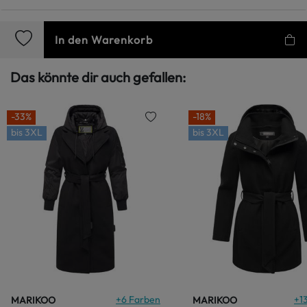
In den Warenkorb
Das könnte dir auch gefallen:
-33%
-18%
bis
3XL
bis
3XL
+
6
Farben
+
1
MARIKOO
MARIKOO