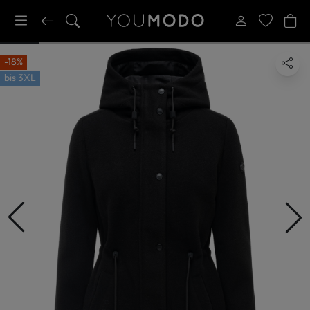
-18%
bis
3XL