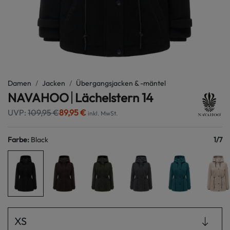
Damen
Jacken
Übergangsjacken & -mäntel
NAVAHOO
Lächelstern 14
UVP:
109,95 €
89,95 €
inkl. MwSt.
Farbe
:
Black
1
/
7
XS