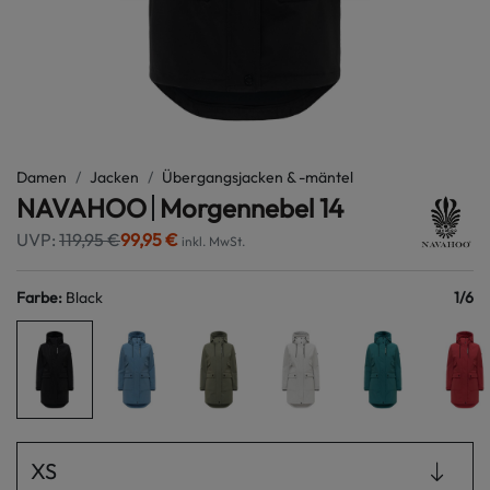
Damen
Jacken
Übergangsjacken & -mäntel
NAVAHOO
Morgennebel 14
UVP:
119,95 €
99,95 €
inkl. MwSt.
Farbe
:
Black
1
/
6
XS