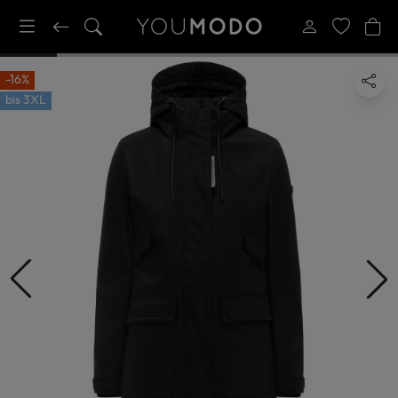
-16%
bis
3XL