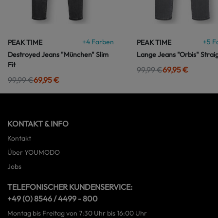
+
4
Farben
+
5
F
PEAK TIME
PEAK TIME
Destroyed Jeans "München" Slim
Lange Jeans "Orbis" Straig
Fit
99,99 €
69,95 €
99,99 €
69,95 €
KONTAKT & INFO
Kontakt
Über YOUMODO
Jobs
TELEFONISCHER KUNDENSERVICE:
+49 (0) 8546 / 4499 - 800
Montag bis Freitag von 7:30 Uhr bis 16:00 Uhr