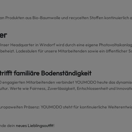
 Produkten aus Bio-Baumwolle und recycelten Stoffen kontinuierlich a
er
Unser Headquarter in Windorf wird durch eine eigene Photovoltaikanlag
heizt. Ladesäulen für unsere Mitarbeitenden sowie ein öffentlicher 
ifft familiäre Bodenständigkeit
00 engagierten Mitarbeitenden verbindet YOUMODO heute das dynamis
ur. Werte wie Fairness, Zuverlässigkeit, Entschlossenheit und Innovatio
uropaweiten Präsenz: YOUMODO steht für kontinuierliche Weiterentwick
inde dein
neues Lieblingsoutfit
!