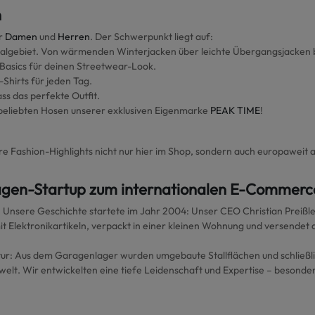
n
r
Damen
und
Herren
. Der Schwerpunkt liegt auf:
ialgebiet. Von wärmenden Winterjacken über leichte Übergangsjacken bi
 Basics für deinen Streetwear-Look.
-Shirts für jeden Tag.
ass das perfekte Outfit.
beliebten Hosen unserer exklusiven Eigenmarke
PEAK TIME
!
sere Fashion-Highlights nicht nur hier im Shop, sondern auch europaweit 
en-Startup zum internationalen E-Commerc
t. Unsere Geschichte startete im Jahr 2004: Unser CEO Christian Preiß
 Elektronikartikeln, verpackt in einer kleinen Wohnung und versendet 
ktur: Aus dem Garagenlager wurden umgebaute Stallflächen und schlie
welt. Wir entwickelten eine tiefe Leidenschaft und Expertise – besonde