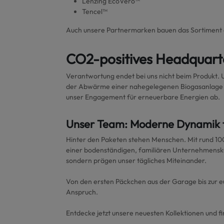
Lenzing EcoVero™
Tencel™
Auch unsere Partnermarken bauen das Sortiment an
CO2-positives Headquart
Verantwortung endet bei uns nicht beim Produkt. 
der Abwärme einer nahegelegenen Biogasanlage be
unser Engagement für erneuerbare Energien ab.
Unser Team: Moderne Dynamik tr
Hinter den Paketen stehen Menschen. Mit rund 1
einer bodenständigen, familiären Unternehmenskult
sondern prägen unser tägliches Miteinander.
Von den ersten Päckchen aus der Garage bis zur e
Anspruch.
Entdecke jetzt unsere neuesten Kollektionen und f