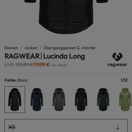
Damen
Jacken
Übergangsjacken & -mäntel
RAGWEAR
Lucinda Long
UVP:
139,99 €
119,99 €
inkl. MwSt.
Farbe
:
Black
1
/
12
XS