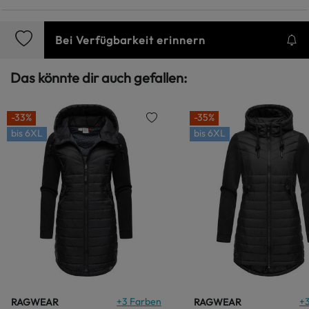
Bei Verfügbarkeit erinnern
Das könnte dir auch gefallen:
-33%
-35%
bis
6XL
bis
6XL
+
3
Farben
+
RAGWEAR
RAGWEAR