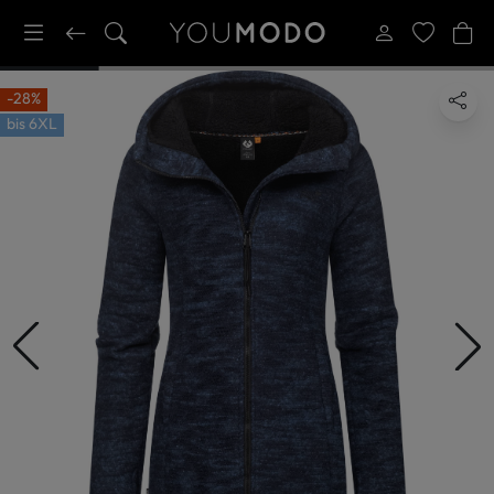
-28%
bis
6XL