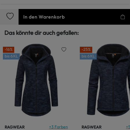
In den Warenkorb
Das könnte dir auch gefallen:
-16%
-25%
bis
6XL
bis
6XL
+
3
Farben
+
RAGWEAR
RAGWEAR