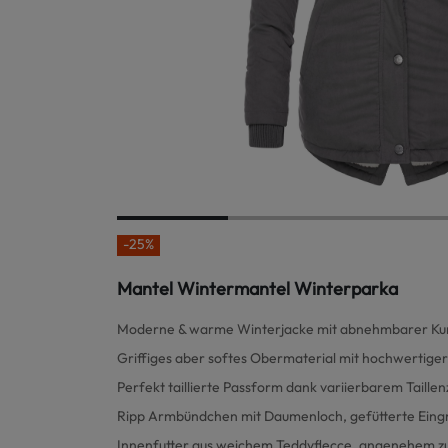
-25%
Mantel Wintermantel Winterparka
Moderne & warme Winterjacke mit abnehmbarer Kun
Griffiges aber softes Obermaterial mit hochwertiger
Perfekt taillierte Passform dank variierbarem Taill
Ripp Armbündchen mit Daumenloch, gefütterte Eingr
Innenfutter aus weichem Teddyflecce, angenehem z