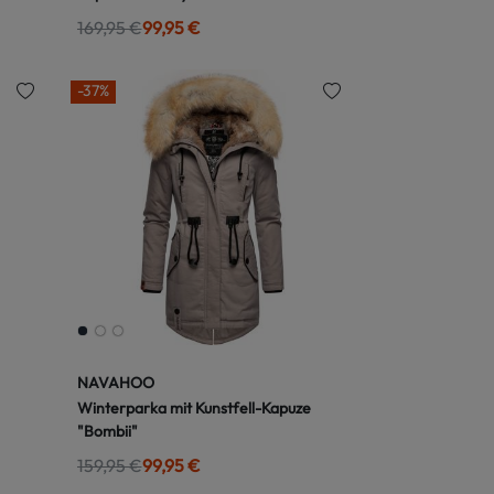
169,95 €
99,95 €
-37%
NAVAHOO
Winterparka mit Kunstfell-Kapuze
"Bombii"
159,95 €
99,95 €