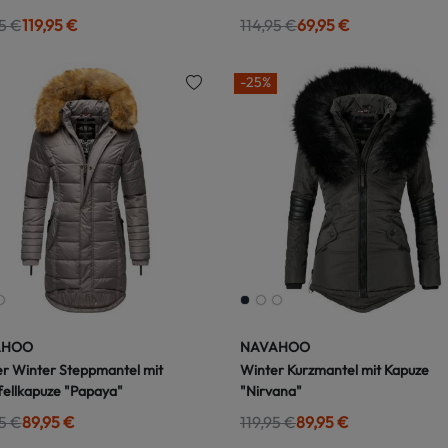
5 €
119,95 €
114,95 €
69,95 €
-25%
AHOO
NAVAHOO
r Winter Steppmantel mit
Winter Kurzmantel mit Kapuze
fellkapuze "Papaya"
"Nirvana"
5 €
89,95 €
119,95 €
89,95 €