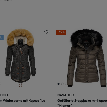
-39%
L
AHOO
NAVAHOO
r Winterparka mit Kapuze "La
Gefütterte Steppjacke mit Kapuz
"Miamor"