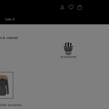
Sale %
n & -mäntel
rößer bestellen.