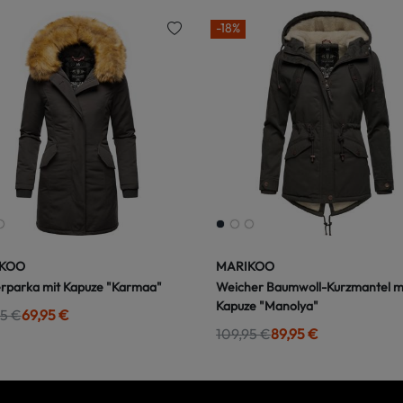
-18%
KOO
MARIKOO
rparka mit Kapuze "Karmaa"
Weicher Baumwoll-Kurzmantel m
Kapuze "Manolya"
95 €
69,95 €
109,95 €
89,95 €