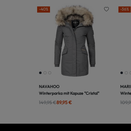
-40%
-36%
NAVAHOO
MARI
Winterparka mit Kapuze "Cristal"
Winte
149,95 €
89,95 €
109,