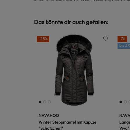
Das könnte dir auch gefallen:
-25%
-7%
bis
3X
NAVAHOO
NAV
Winter Steppmantel mit Kapuze
Lange
"Schätzchen"
Viva"