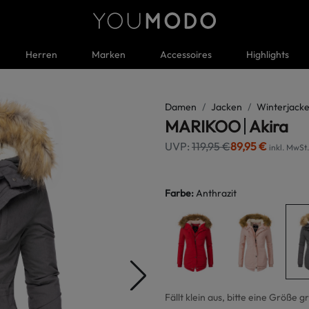
Herren
Marken
Accessoires
Highlights
Damen
Jacken
Winterjacke
MARIKOO
Akira
UVP:
119,95 €
89,95 €
inkl. MwSt.
Farbe
:
Anthrazit
Fällt klein aus, bitte eine Größe g