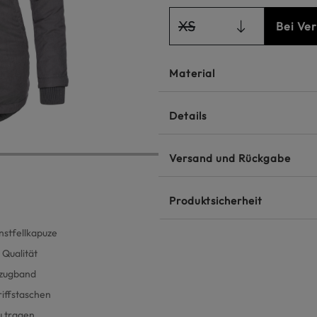
XS
Bei Ve
Material
Details
Versand und Rückgabe
Produktsicherheit
stfellkapuze
 Qualität
enzugband
iffstaschen
u tragen