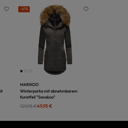
-61%
MARIKOO
it
Winterparka mit abnehmbarem
Kunstfell "Sanakoo"
129,95 €
49,95 €