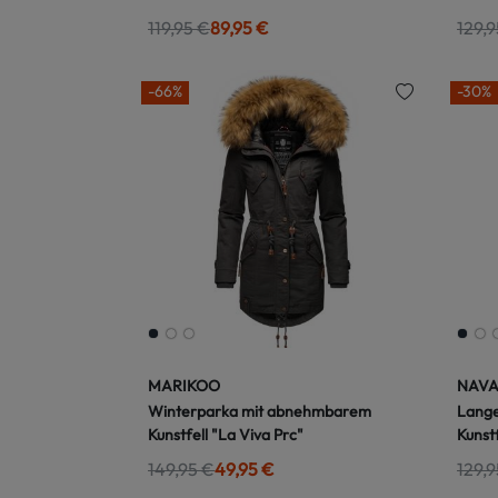
119,95 €
89,95 €
129,9
-66%
-30%
MARIKOO
NAV
Winterparka mit abnehmbarem
Lange
Kunstfell "La Viva Prc"
Kunst
149,95 €
49,95 €
129,9