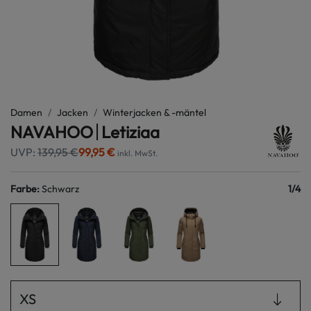
Damen
Jacken
Winterjacken & -mäntel
NAVAHOO
Letiziaa
UVP:
139,95 €
99,95 €
inkl. MwSt.
Farbe
:
Schwarz
1
/
4
XS