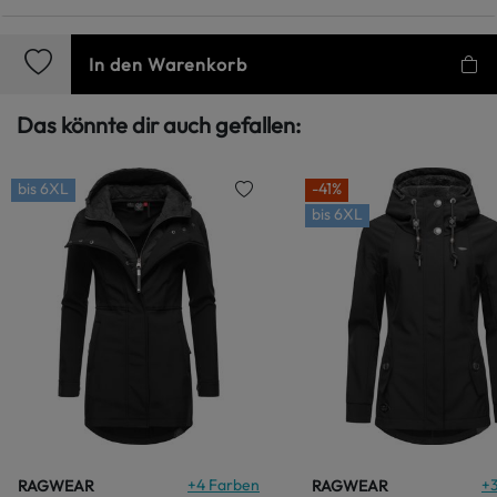
In den Warenkorb
Das könnte dir auch gefallen:
bis
6XL
-41%
bis
6XL
+
4
Farben
+
RAGWEAR
RAGWEAR