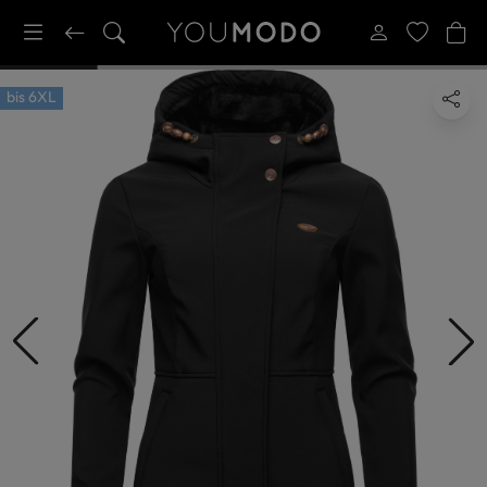
bis
6XL