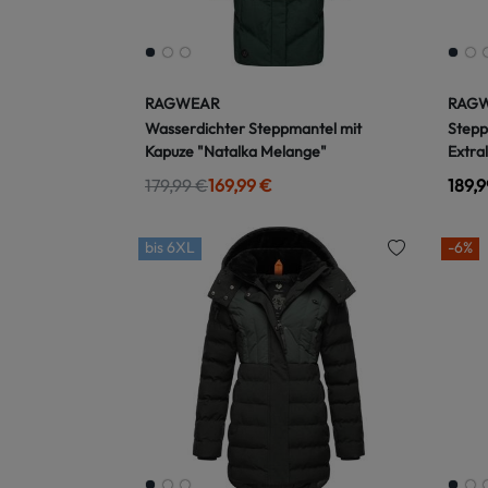
RAGWEAR
RAG
Wasserdichter Steppmantel mit
Stepp
Kapuze "Natalka Melange"
Extra
179,99 €
169,99 €
189,9
bis
6XL
-6%