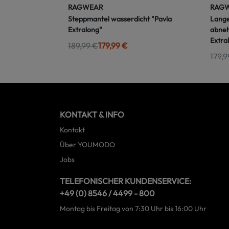
RAGWEAR
RAG
Steppmantel wasserdicht "Pavla
Lange
Extralong"
abneh
Extra
189,99 €
179,99 €
179,9
KONTAKT & INFO
Kontakt
Über YOUMODO
Jobs
TELEFONISCHER KUNDENSERVICE:
+49 (0) 8546 / 4499 - 800
Montag bis Freitag von 7:30 Uhr bis 16:00 Uhr