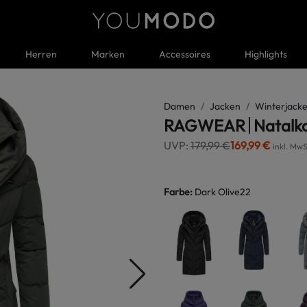
Herren
Marken
Accessoires
Highlights
Damen
Jacken
Winterjacke
RAGWEAR
Natalk
UVP:
179,99 €
169,99 €
inkl. MwS
Farbe
:
Dark Olive22