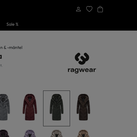
Sale %
n & -mäntel
a
t.