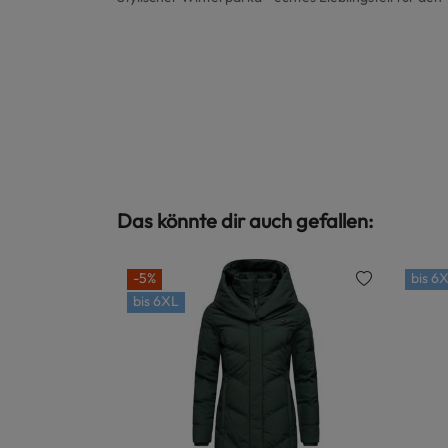
Das könnte dir auch gefallen:
-5%
bis
6X
bis
6XL