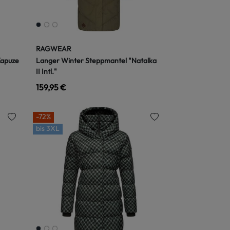
RAGWEAR
Kapuze
Langer Winter Steppmantel "Natalka
II Intl."
159,95 €
-72%
bis
3XL