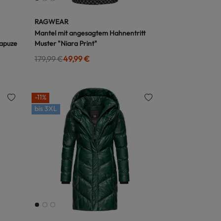
RAGWEAR
Mantel mit angesagtem Hahnentritt
apuze
Muster "Niara Print"
179,99 €
49,99 €
-11%
bis
3XL