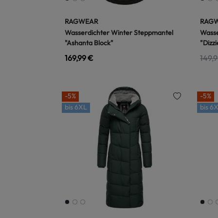
RAGWEAR
RAG
Wasserdichter Winter Steppmantel
Wasse
"Ashanta Block"
"Dizz
169,99 €
149,9
-5%
-5%
bis
6XL
bis
6X