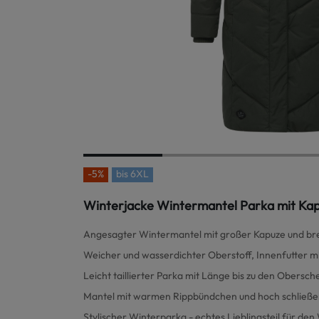
-5%
bis
6XL
Winterjacke Wintermantel Parka mit Ka
Angesagter Wintermantel mit großer Kapuze und br
Weicher und wasserdichter Oberstoff, Innenfutter mi
Leicht taillierter Parka mit Länge bis zu den Obersch
Mantel mit warmen Rippbündchen und hoch schlie
Stylischer Winterparka - echtes Lieblingsteil für den