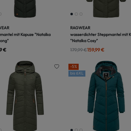
WEAR
RAGWEAR
mantel mit Kapuze "Natalka
wasserdichter Steppmantel mit 
long"
"Natalka Cosy"
9 €
179,99 €
159,99 €
-5%
bis
6XL