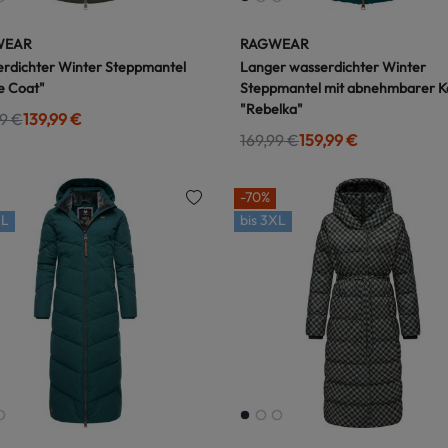
WEAR
RAGWEAR
rdichter Winter Steppmantel
Langer wasserdichter Winter
ie Coat"
Steppmantel mit abnehmbarer K
"Rebelka"
9 €
139,99 €
169,99 €
159,99 €
-70%
L
bis
3XL