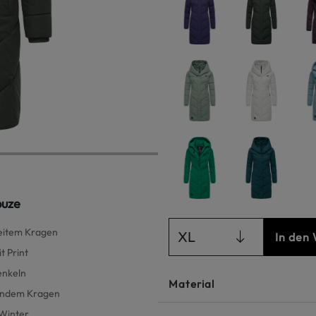
puze
eitem Kragen
XL
In den
t Print
enkeln
Material
ßendem Kragen
 Winter