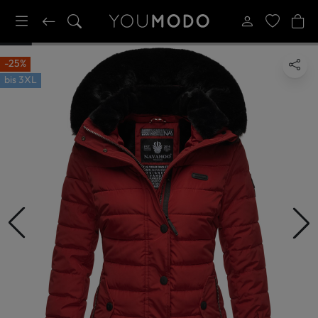
-25%
bis
3XL