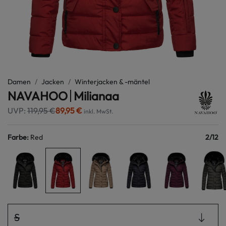
Damen
Jacken
Winterjacken & -mäntel
NAVAHOO
Milianaa
UVP:
119,95 €
89,95 €
inkl. MwSt.
Farbe
:
Red
2
/
12
S