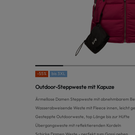
-55%
bis
3XL
Outdoor-Steppweste mit Kapuze
Ärmellose Damen Steppweste mit abnehmbarem Be
Wasserabweisende Weste mit Fleece innen, leicht ge
Gesteppte Outdoorweste, top Länge bis zur Hüfte
Übergangsweste mit reflektierenden Kordeln
Schicke Damen Weste - perfekt zum Gassi gehen