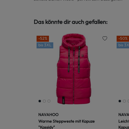
Das könnte dir auch gefallen:
-52%
-50%
bis
3XL
bis
3X
NAVAHOO
NAV
Warme Steppweste mit Kapuze
Leich
"Kassidy"
Kapuz