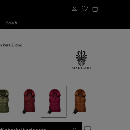
Sale %
 kurz & lang