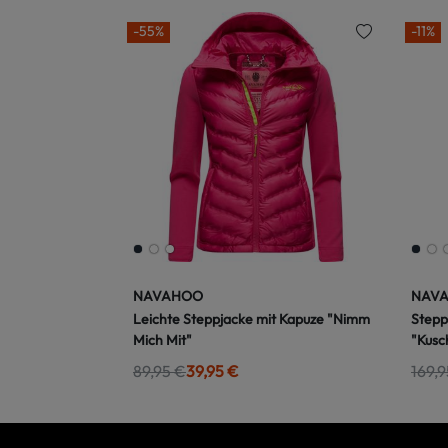
-55%
-11%
NAVAHOO
NAV
Leichte Steppjacke mit Kapuze "Nimm
Stepp
Mich Mit"
"Kusc
89,95 €
39,95 €
169,9