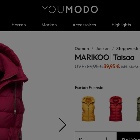
Herren
Marken
Accessoires
Highlights
Damen
Jacken
Steppwesten
MARIKOO
Taisaa
UVP:
89,95 €
39,95 €
inkl. MwSt.
Farbe
:
Fuchsia
S