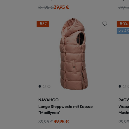
84,95 €
39,95 €
79,95
-55%
-50%
bis
3X
NAVAHOO
RAG
Lange Steppweste mit Kapuze
Wasse
"Madilynaa"
Muste
89,95 €
39,95 €
99,9