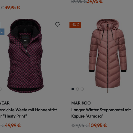
89,95 €
39,95 €
 €
39,95 €
-15%
L
WEAR
MARIKOO
rdichte Weste mit Hahnentritt
Langer Winter Steppmantel mit
r "Hesty Print"
Kapuze "Armasa"
9 €
49,99 €
129,95 €
109,95 €