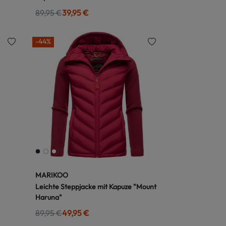
89,95 €
39,95 €
-44%
MARIKOO
Leichte Steppjacke mit Kapuze "Mount
Haruna"
89,95 €
49,95 €