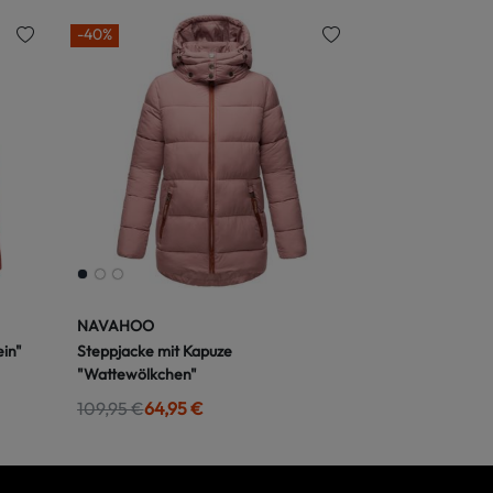
-40%
NAVAHOO
in"
Steppjacke mit Kapuze
"Wattewölkchen"
109,95 €
64,95 €