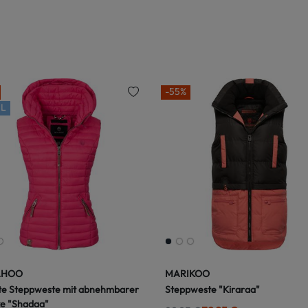
-55%
L
AHOO
MARIKOO
te Steppweste mit abnehmbarer
Steppweste "Kiraraa"
e "Shadaa"