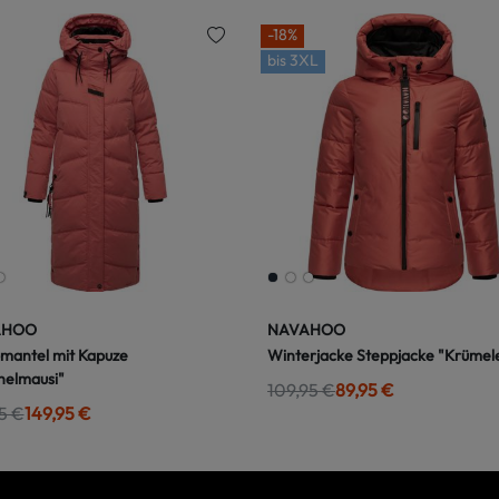
-18%
bis
3XL
AHOO
NAVAHOO
mantel mit Kapuze
Winterjacke Steppjacke "Krümele
helmausi"
109,95 €
89,95 €
5 €
149,95 €