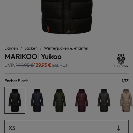
Damen
Jacken
Winterjacken & -mäntel
MARIKOO
Yuikoo
UVP:
149,95 €
129,95 €
inkl. MwSt.
Farbe
:
Black
1
/
13
XS