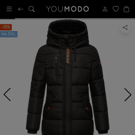
-13%
bis
3XL