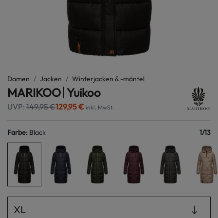
Damen
Jacken
Winterjacken & -mäntel
MARIKOO
Yuikoo
UVP:
149,95 €
129,95 €
inkl. MwSt.
Farbe
:
Black
1
/
13
XL