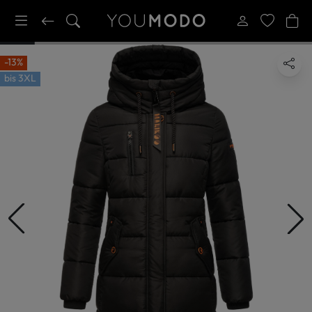
-13%
bis
3XL