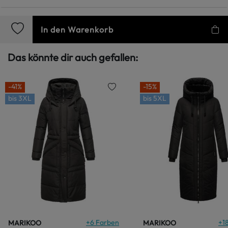
In den Warenkorb
Das könnte dir auch gefallen:
-41%
-15%
bis
3XL
bis
5XL
+
6
Farben
+
1
MARIKOO
MARIKOO