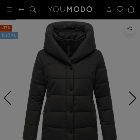
-13%
bis
3XL