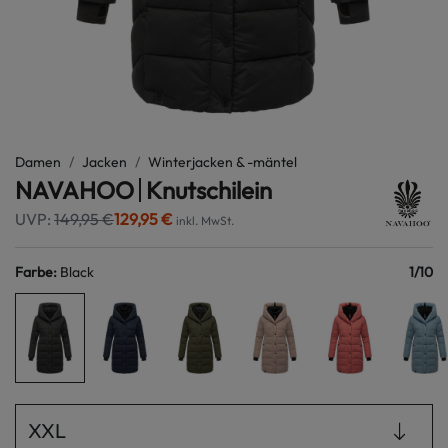
Damen
Jacken
Winterjacken & -mäntel
NAVAHOO
Knutschilein
UVP:
149,95 €
129,95 €
inkl. MwSt.
Farbe
:
Black
1
/
10
XXL