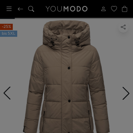
-25%
bis
5XL