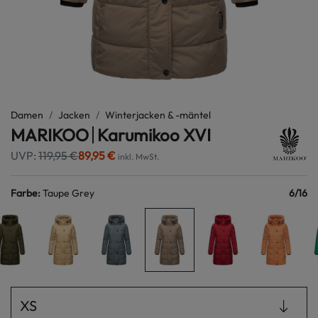
Damen
Jacken
Winterjacken & -mäntel
MARIKOO
Karumikoo XVI
UVP:
119,95 €
89,95 €
inkl. MwSt.
Farbe
:
Taupe Grey
6
/
16
XS