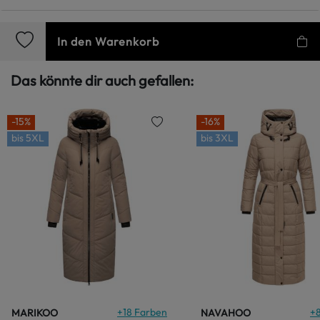
In den Warenkorb
Das könnte dir auch gefallen:
-15%
-16%
bis
5XL
bis
3XL
+
18
Farben
+
MARIKOO
NAVAHOO