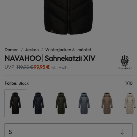
Damen
Jacken
Winterjacken & -mäntel
NAVAHOO
Sahnekatzii XIV
UVP:
119,95 €
99,95 €
inkl. MwSt.
Farbe
:
Black
1
/
10
S