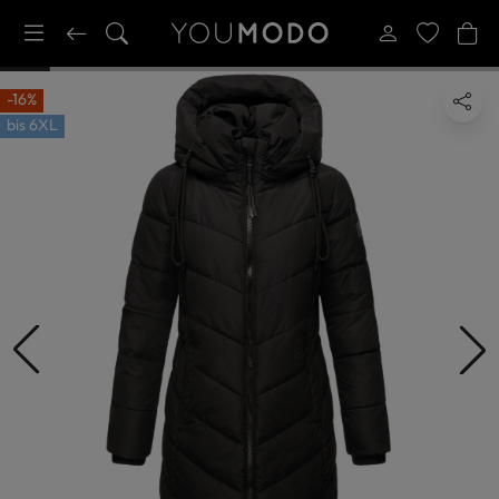
-16%
bis
6XL