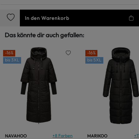
In den Warenkorb
Das könnte dir auch gefallen:
-16%
-16%
bis
3XL
bis
5XL
+
8
Farben
+
1
NAVAHOO
MARIKOO