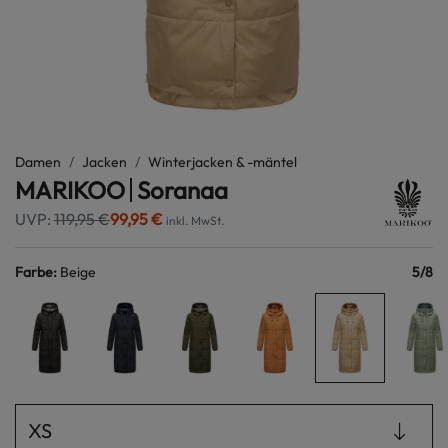
Damen
Jacken
Winterjacken & -mäntel
MARIKOO
Soranaa
UVP:
119,95 €
99,95 €
inkl. MwSt.
Farbe
:
Beige
5
/
8
XS