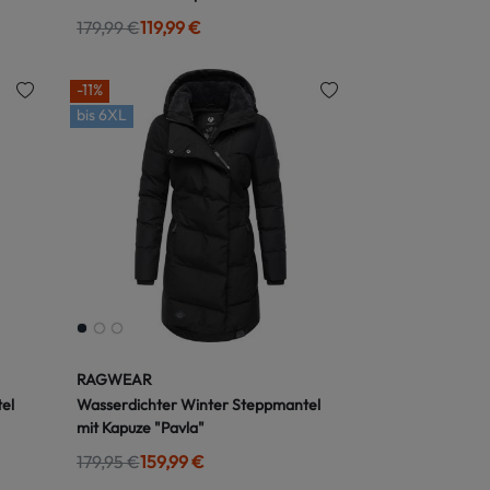
179,99 €
119,99 €
-11%
bis
6XL
RAGWEAR
el
Wasserdichter Winter Steppmantel
mit Kapuze "Pavla"
179,95 €
159,99 €