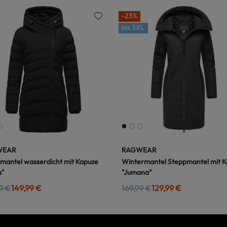
-23%
bis
3XL
WEAR
RAGWEAR
mantel wasserdicht mit Kapuze
Wintermantel Steppmantel mit 
a"
"Jumana"
9 €
149,99 €
169,99 €
129,99 €