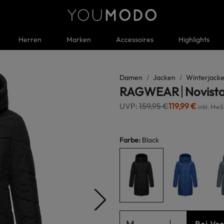
Herren
Marken
Accessoires
Highlights
Damen
Jacken
Winterjacke
RAGWEAR
Novist
UVP:
159,95 €
119,99 €
inkl. MwS
Farbe
:
Black
M