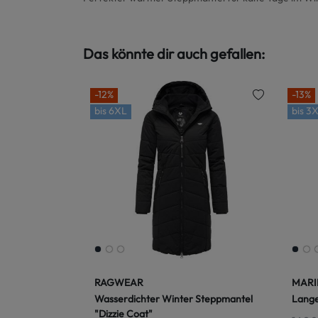
Das könnte dir auch gefallen:
-12%
-13%
bis
6XL
bis
3X
RAGWEAR
MARI
Wasserdichter Winter Steppmantel
Lange
"Dizzie Coat"