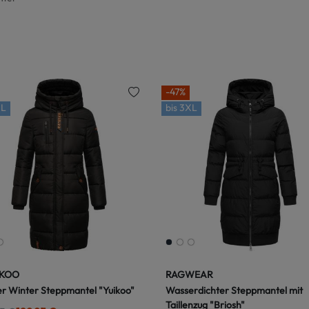
-47%
L
bis
3XL
KOO
RAGWEAR
r Winter Steppmantel "Yuikoo"
Wasserdichter Steppmantel mit
Taillenzug "Briosh"