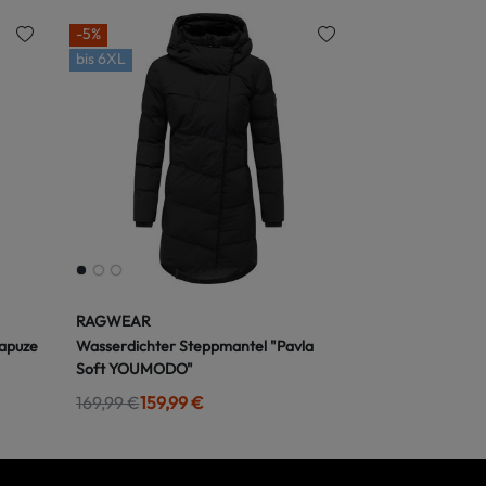
-5%
bis
6XL
RAGWEAR
Kapuze
Wasserdichter Steppmantel "Pavla
Soft YOUMODO"
169,99 €
159,99 €