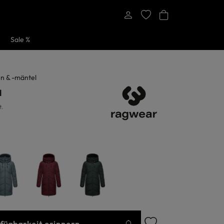
Sale %
n & -mäntel
a
t.