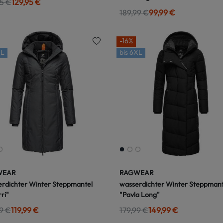
5 €
129,95 €
189,99 €
99,99 €
-16%
L
bis
6XL
WEAR
RAGWEAR
rdichter Winter Steppmantel
wasserdichter Winter Steppmant
ri"
"Pavla Long"
9 €
119,99 €
179,99 €
149,99 €