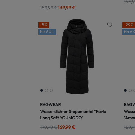
149,9
159,99 €
139,99 €
-5%
-29%
bis
6XL
bis
6X
RAGWEAR
RAG
Wasserdichter Steppmantel "Pavla
Wasse
Long Soft YOUMODO"
"Amar
179,99 €
169,99 €
169,9