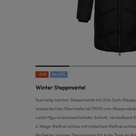
-24%
bis
6XL
Winter Steppmantel
Kuschelig warmer Steppmantel mit Zick-Zack-Stepp
wasserdichtes Obermaterial (11000 mm Wassersäule
Leicht figurumschmeichelnder Schnitt, verstellbare 
2-Wege-Reißverschluss mit stylischem Reißverschlus
Perfekter warmer Steppmantel für kalte Tage im Wi