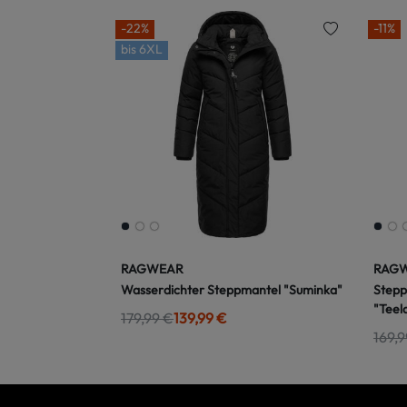
-22%
-11%
bis
6XL
RAGWEAR
RAG
Wasserdichter Steppmantel "Suminka"
Stepp
"Teel
179,99 €
139,99 €
169,9