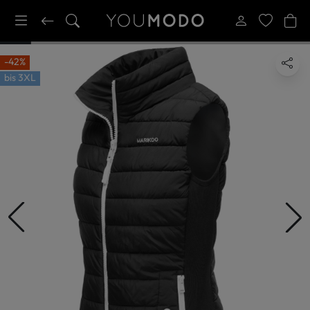
-42%
bis
3XL