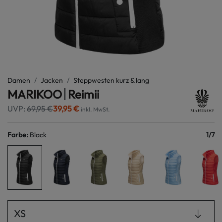
Damen
Jacken
Steppwesten kurz & lang
MARIKOO
Reimii
UVP:
69,95 €
39,95 €
inkl. MwSt.
Farbe
:
Black
1
/
7
XS