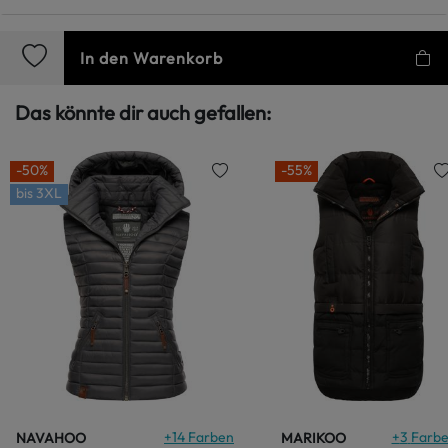
In den Warenkorb
Das könnte dir auch gefallen:
-50%
-55%
bis
3XL
+
14
Farben
+
3
Farb
NAVAHOO
MARIKOO