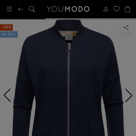
-38%
bis
6XL