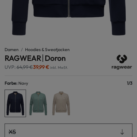
Damen
Hoodies & Sweatjacken
RAGWEAR
Doron
UVP:
64,99 €
39,99 €
inkl. MwSt.
Farbe
:
Navy
1
/
3
XS