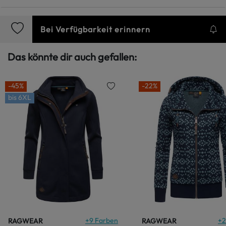
Bei Verfügbarkeit erinnern
Das könnte dir auch gefallen:
-45%
-22%
bis
6XL
+
9
Farben
+
2
RAGWEAR
RAGWEAR