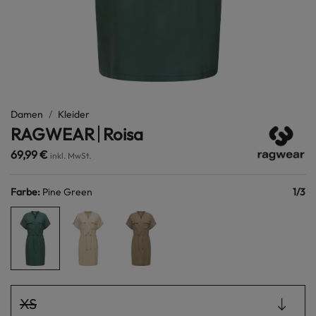
Damen
Kleider
RAGWEAR
Roisa
69,99 €
inkl. MwSt.
Farbe
:
Pine Green
1
/
3
XS