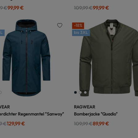
99 €
99,99 €
109,99 €
99,99 €
-18%
L
bis
3XL
WEAR
RAGWEAR
rdichter Regenmantel "Sanwoy"
Bomberjacke "Quadio"
9 €
129,99 €
109,99 €
89,99 €