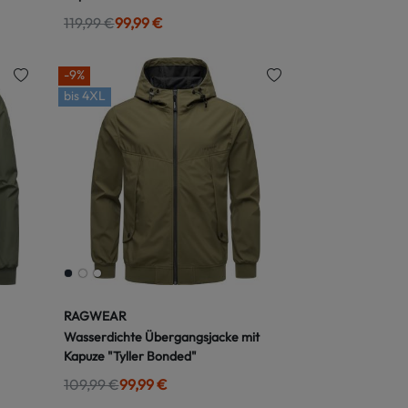
119,99 €
99,99 €
-9%
bis
4XL
RAGWEAR
Wasserdichte Übergangsjacke mit
Kapuze "Tyller Bonded"
109,99 €
99,99 €