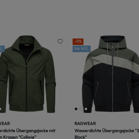
-9%
L
bis
4XL
WEAR
RAGWEAR
rdichte Übergangsjacke mit
Wasserdichte Übergangsjacke "
 Kragen "Collwie"
Block"