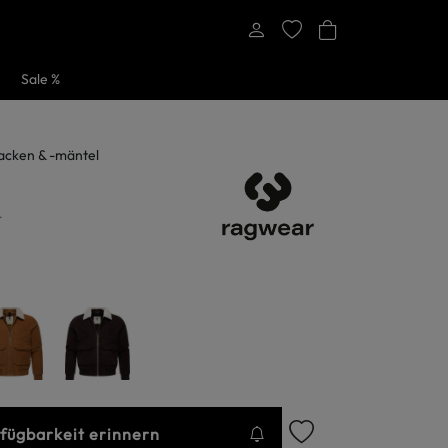
Sale %
acken & -mäntel
.
rfügbarkeit erinnern