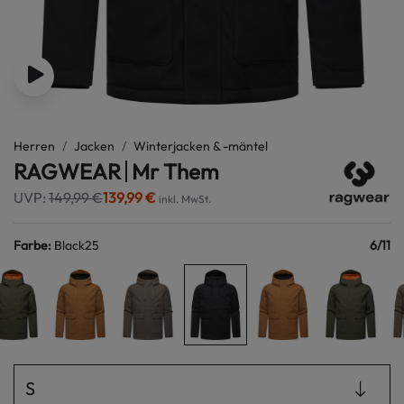
Herren
Jacken
Winterjacken & -mäntel
RAGWEAR
Mr Them
UVP:
149,99 €
139,99 €
inkl. MwSt.
Farbe
:
Black25
6
/
11
S