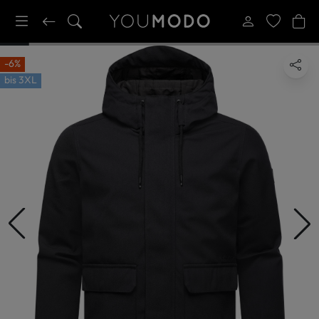
-6%
bis
3XL