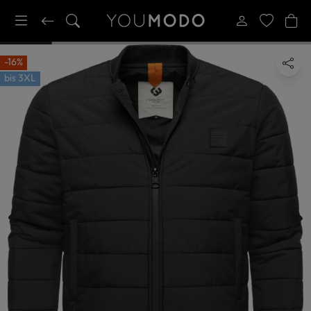
-16%
bis
3XL