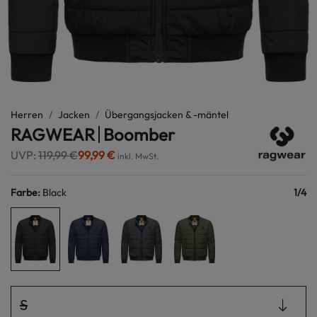
Herren
Jacken
Übergangsjacken & -mäntel
RAGWEAR
Boomber
UVP:
119,99 €
99,99 €
inkl. MwSt.
Farbe
:
Black
1
/
4
S