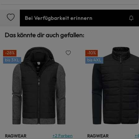
Bei Verfügbarkeit erinnern
Das könnte dir auch gefallen:
-28%
-10%
bis
3XL
bis
4XL
+
2
Farben
+
RAGWEAR
RAGWEAR