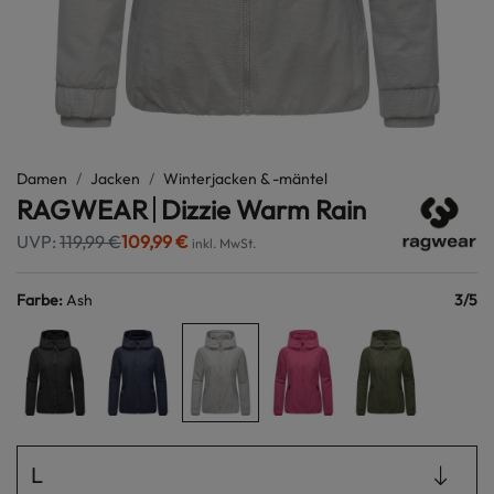
Damen
Jacken
Winterjacken & -mäntel
RAGWEAR
Dizzie Warm Rain
UVP:
119,99 €
109,99 €
inkl. MwSt.
Farbe
:
Ash
3
/
5
L