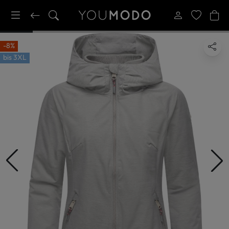
-8%
bis
3XL