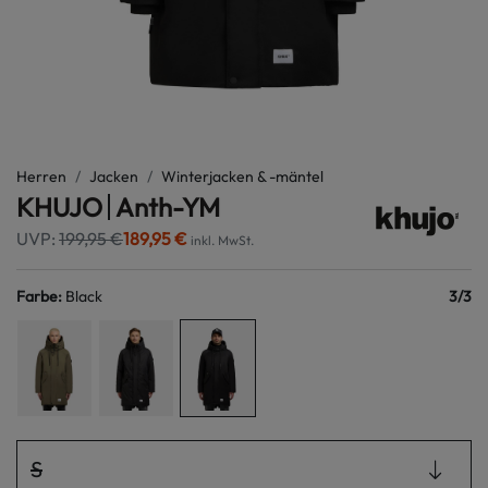
Herren
Jacken
Winterjacken & -mäntel
KHUJO
Anth-YM
UVP:
199,95 €
189,95 €
inkl. MwSt.
Farbe
:
Black
3
/
3
S