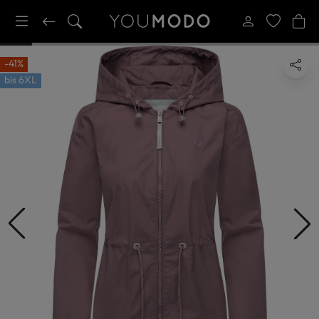
-41%
bis
6XL