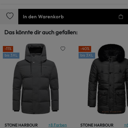
In den Warenkorb
Das könnte dir auch gefallen:
-11%
-40%
bis
3XL
bis
3XL
+
8
Farben
+
STONE HARBOUR
STONE HARBOUR