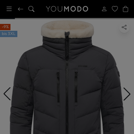
-9%
bis
3XL