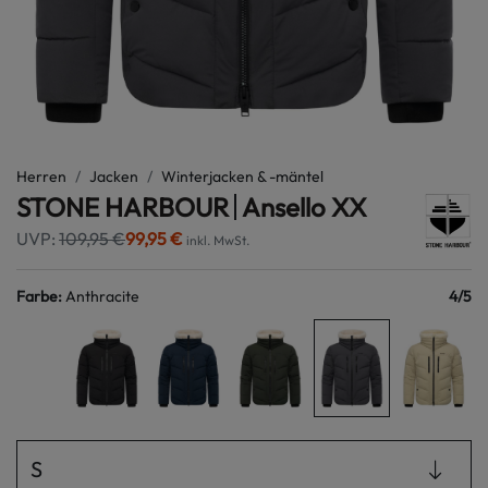
Herren
Jacken
Winterjacken & -mäntel
STONE HARBOUR
Ansello XX
UVP:
109,95 €
99,95 €
inkl. MwSt.
Farbe
:
Anthracite
4
/
5
S