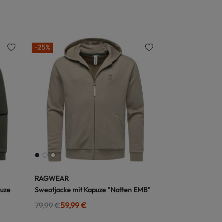
-25%
RAGWEAR
puze
Sweatjacke mit Kapuze "Natten EMB"
79,99 €
59,99 €