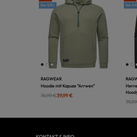
bis
4XL
bis
4X
RAGWEAR
RAG
Hoodie mit Kapuze "Arrwen"
Herre
Hood
74,99 €
39,99 €
79,99
KONTAKT & INFO