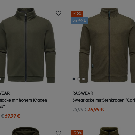
-46%
bis
4XL
WEAR
RAGWEAR
jacke mit hohem Kragen
Sweatjacke mit Stehkragen "Car
ys"
74,99 €
39,99 €
 €
69,99 €
-30%