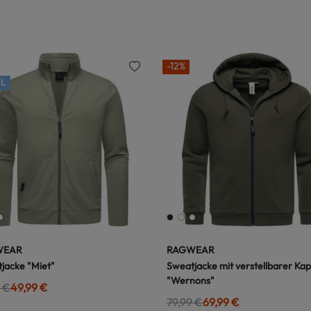
-12%
L
WEAR
RAGWEAR
jacke "Miet"
Sweatjacke mit verstellbarer Ka
"Wernons"
 €
49,99 €
79,99 €
69,99 €