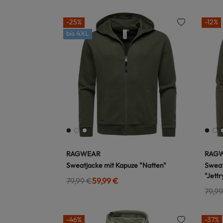
-25%
-12%
bis
4XL
RAGWEAR
RAG
Sweatjacke mit Kapuze "Natten"
Sweat
"Jettr
79,99 €
59,99 €
79,99
-46%
-37%