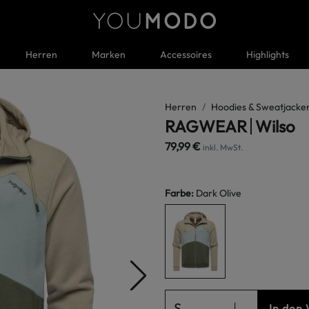
Herren
Marken
Accessoires
Highlights
Herren
Hoodies & Sweatjacke
RAGWEAR
Wilso
79,99 €
inkl. MwSt.
Farbe
:
Dark Olive
S
In den