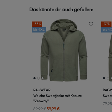
Das könnte dir auch gefallen:
-33%
-37%
bis
4XL
bis
4X
RAGWEAR
RAG
Weiche Sweatjacke mit Kapuze
Sweat
"Zenway"
79,95
89,99 €
59,99 €