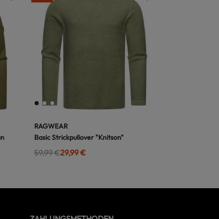
RAGWEAR
an
Basic Strickpullover "Knitson"
59,99 €
29,99 €
ZAHLUNGSMETHODEN