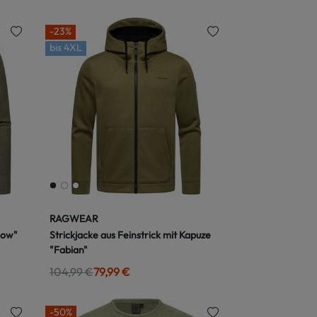
-23%
bis
4XL
RAGWEAR
low"
Strickjacke aus Feinstrick mit Kapuze
"Fabian"
104,99 €
79,99 €
-50%