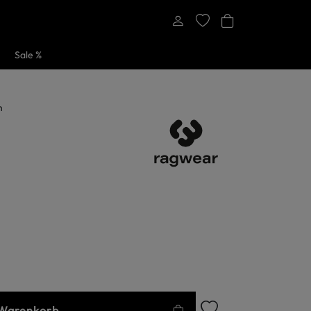
Sale %
n
 Warenkorb