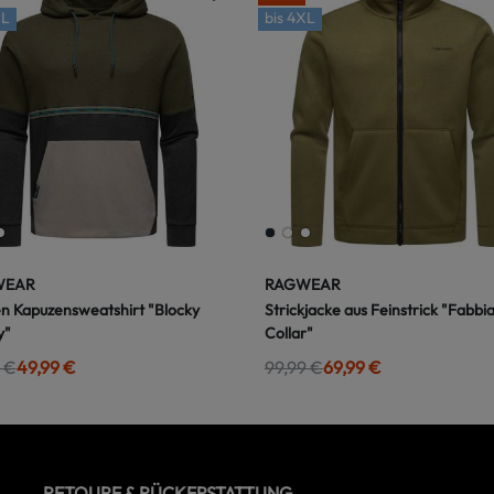
L
bis
4XL
WEAR
RAGWEAR
n Kapuzensweatshirt "Blocky
Strickjacke aus Feinstrick "Fabbi
y"
Collar"
 €
49,99 €
99,99 €
69,99 €
RETOURE & RÜCKERSTATTUNG