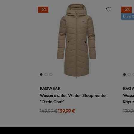
-6%
-5%
bis
6X
RAGWEAR
RAG
Wasserdichter Winter Steppmantel
Wasse
"Dizzie Coat"
Kapuz
149,99 €
139,99 €
179,9