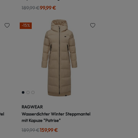
189,99 €
99,99 €
-15%
RAGWEAR
el
Wasserdichter Winter Steppmantel
mit Kapuze "Patrise"
189,99 €
159,99 €