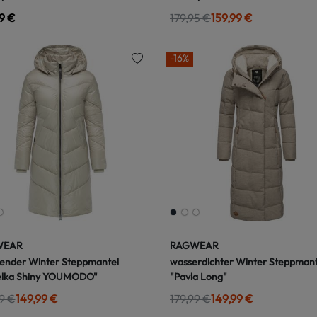
9 €
179,95 €
159,99 €
-16%
WEAR
RAGWEAR
ender Winter Steppmantel
wasserdichter Winter Steppmant
elka Shiny YOUMODO"
"Pavla Long"
9 €
149,99 €
179,99 €
149,99 €