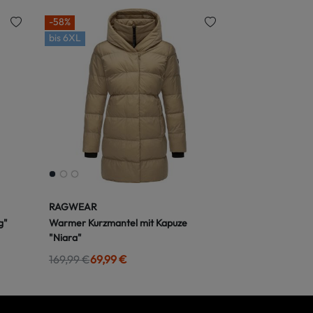
-58%
bis
6XL
RAGWEAR
g"
Warmer Kurzmantel mit Kapuze
"Niara"
169,99 €
69,99 €