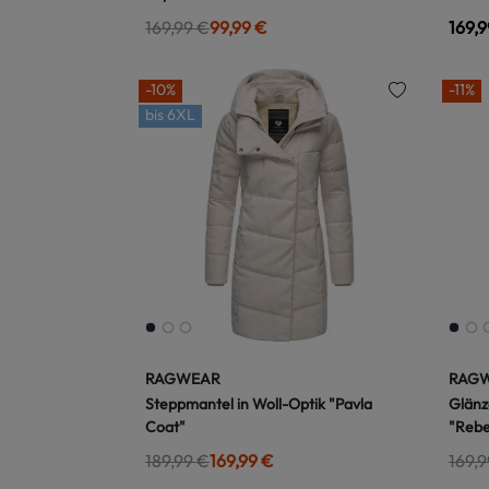
169,99 €
99,99 €
169,9
-10%
-11%
bis
6XL
RAGWEAR
RAG
Steppmantel in Woll-Optik "Pavla
Glänz
Coat"
"Reb
189,99 €
169,99 €
169,9