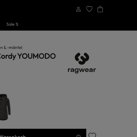
Sale %
n & -mäntel
 Cordy YOUMODO