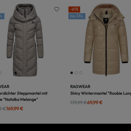
-61%
L
bis
3XL
WEAR
RAGWEAR
rdichter Steppmantel mit
Shiny Wintermantel "Roobie Lon
e "Natalka Melange"
179,99 €
69,99 €
9 €
169,99 €