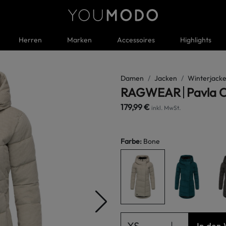
Herren
Marken
Accessoires
Highlights
Damen
Jacken
Winterjacke
RAGWEAR
Pavla
179,99 €
inkl. MwSt.
Farbe
:
Bone
XS