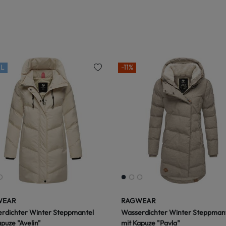
L
-11%
WEAR
RAGWEAR
rdichter Winter Steppmantel
Wasserdichter Winter Steppman
puze "Avelin"
mit Kapuze "Pavla"