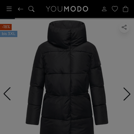
-18%
bis
3XL