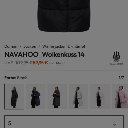
Damen
Jacken
Winterjacken & -mäntel
NAVAHOO
Wolkenkuss 14
UVP:
109,95 €
89,95 €
inkl. MwSt.
Farbe
:
Black
1
/
7
S