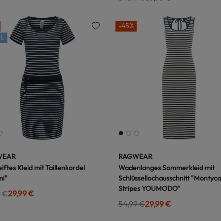
-45%
L
WEAR
RAGWEAR
iftes Kleid mit Taillenkordel
Wadenlanges Sommerkleid mit
i"
Schlüssellochausschnitt "Montyca
Stripes YOUMODO"
9 €
29,99 €
54,99 €
29,99 €