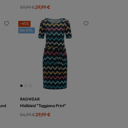
59,99 €
29,99 €
-45%
bis
6XL
RAGWEAR
 und
Midikleid "Taggiana Print"
54,99 €
29,99 €