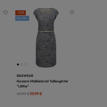
-20%
bis
3XL
RAGWEAR
Kurzarm Midikleid mit Taillengürtel
"Lilithe"
49,99 €
39,99 €