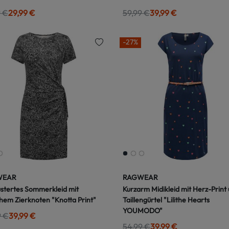
9 €
29,99 €
59,99 €
39,99 €
-27%
WEAR
RAGWEAR
tertes Sommerkleid mit
Kurzarm Midikleid mit Herz-Print
chem Zierknoten "Knotta Print"
Taillengürtel "Lilithe Hearts
YOUMODO"
9 €
39,99 €
54,99 €
39,99 €