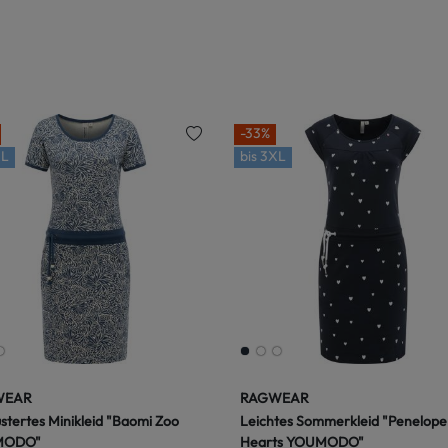
-33%
L
bis
3XL
WEAR
RAGWEAR
tertes Minikleid "Baomi Zoo
Leichtes Sommerkleid "Penelope
MODO"
Hearts YOUMODO"