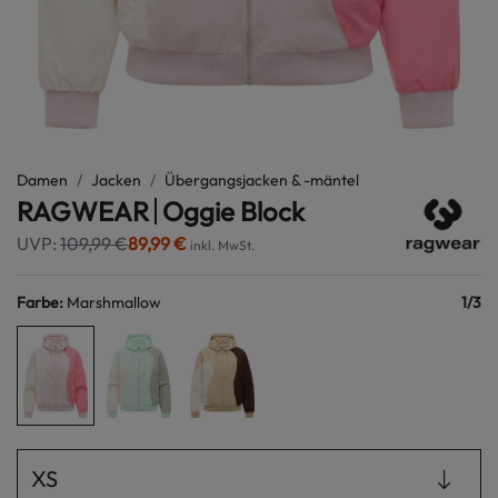
Damen
Jacken
Übergangsjacken & -mäntel
RAGWEAR
Oggie Block
UVP:
109,99 €
89,99 €
inkl. MwSt.
Farbe
:
Marshmallow
1
/
3
XS