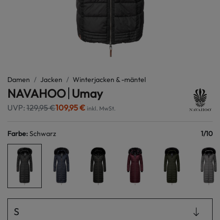
Damen
Jacken
Winterjacken & -mäntel
NAVAHOO
Umay
UVP:
129,95 €
109,95 €
inkl. MwSt.
Farbe
:
Schwarz
1
/
10
S