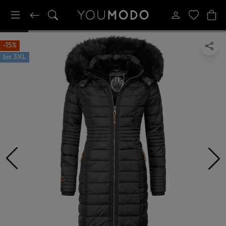
-15%
bis
3XL