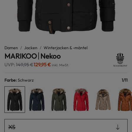
Damen
Jacken
Winterjacken & -mäntel
MARIKOO
Nekoo
UVP:
149,95 €
129,95 €
inkl. MwSt.
Farbe
:
Schwarz
1
/
11
XS