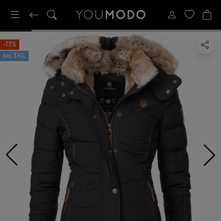
-13%
bis
3XL