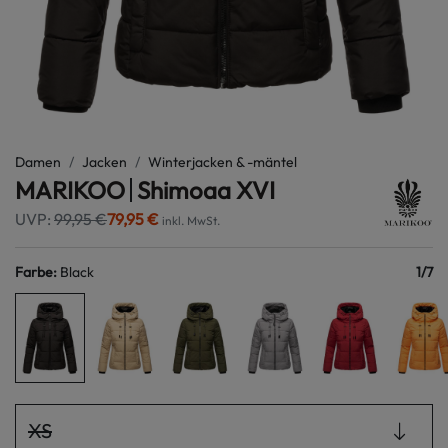
Damen
Jacken
Winterjacken & -mäntel
MARIKOO
Shimoaa XVI
UVP:
99,95 €
79,95 €
inkl. MwSt.
Farbe
:
Black
1
/
7
XS