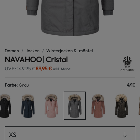
Damen
Jacken
Winterjacken & -mäntel
NAVAHOO
Cristal
UVP:
149,95 €
89,95 €
inkl. MwSt.
Farbe
:
Grau
4
/
10
XS