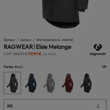
Damen
Jacken
Winterjacken & -mäntel
RAGWEAR
Elsie Melange
UVP:
169,99 €
119,99 €
inkl. MwSt.
Farbe
:
Black
1
/
5
XS