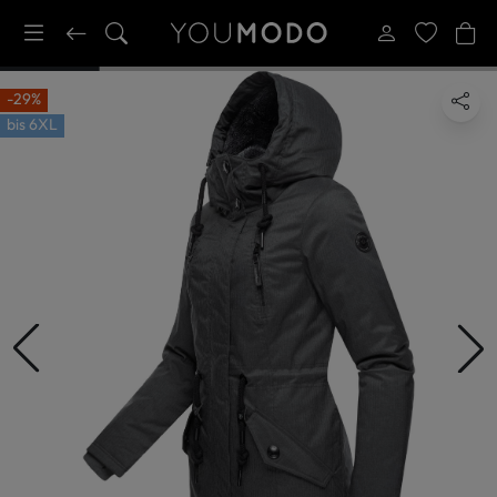
-29%
bis
6XL