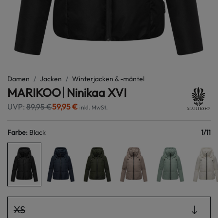
Damen
Jacken
Winterjacken & -mäntel
MARIKOO
Ninikaa XVI
UVP:
89,95 €
59,95 €
inkl. MwSt.
Farbe
:
Black
1
/
11
XS