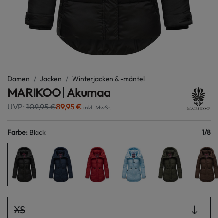
Damen
Jacken
Winterjacken & -mäntel
MARIKOO
Akumaa
UVP:
109,95 €
89,95 €
inkl. MwSt.
Farbe
:
Black
1
/
8
XS