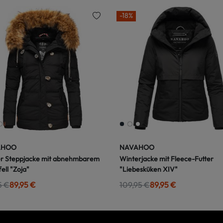
-18%
AHOO
NAVAHOO
r Steppjacke mit abnehmbarem
Winterjacke mit Fleece-Futter
ell "Zoja"
"Liebesküken XIV"
5 €
89,95 €
109,95 €
89,95 €