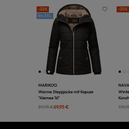
-22%
-25%
bis
3XL
MARIKOO
NAV
Warme Steppjacke mit Kapuze
Winte
"Alemee 16"
Kunstf
89,95 €
69,95 €
119,9