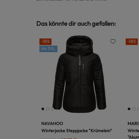
Das könnte dir auch gefallen:
-18%
-18%
bis
3XL
NAVAHOO
MARI
Winterjacke Steppjacke "Krümelein"
Winte
"Aku