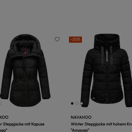
-20%
KOO
NAVAHOO
r Steppjacke mit Kapuze
Winter Steppjacke mit hohem K
maa"
"Amayaa"