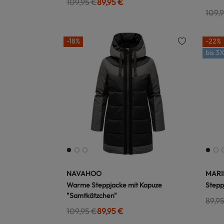
109,95 €
89,95 €
109,
-18%
-22%
bis
3X
NAVAHOO
MARI
Warme Steppjacke mit Kapuze
Stepp
"Samtkätzchen"
89,9
109,95 €
89,95 €