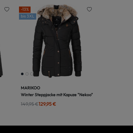
-13%
bis
3XL
MARIKOO
Winter Steppjacke mit Kapuze "Nekoo"
149,95 €
129,95 €