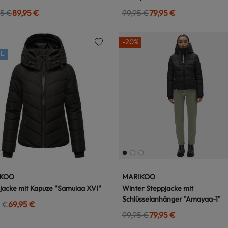
95 €
89,95 €
99,95 €
79,95 €
-20%
L
KOO
MARIKOO
jacke mit Kapuze "Samuiaa XVI"
Winter Steppjacke mit
Schlüsselanhänger "Amayaa-1"
5 €
69,95 €
99,95 €
79,95 €