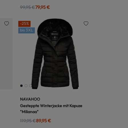
99,95 €
79,95 €
-25%
bis
3XL
NAVAHOO
Gesteppte Winterjacke mit Kapuze
"Milianaa"
119,95 €
89,95 €