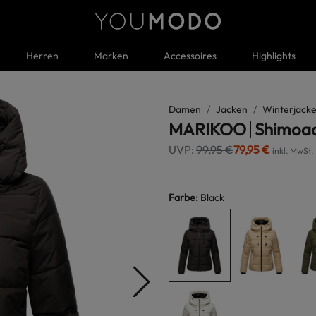
Herren
Marken
Accessoires
Highlights
Damen
Jacken
Winterjacke
MARIKOO
Shimoa
UVP:
99,95 €
79,95 €
inkl. MwSt.
Farbe
:
Black