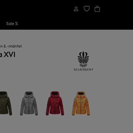
Sale %
n & -mäntel
a XVI